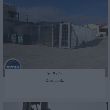
Πριν 11 χρόνια
Ουαί υμίν!..