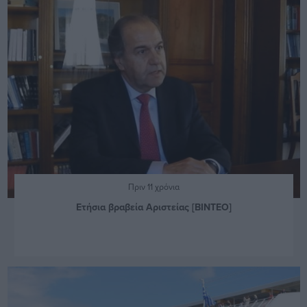
Πριν 11 χρόνια
Ετήσια βραβεία Αριστείας [BINTEO]