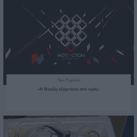
Πριν 11 χρόνια
«Η Άνοιξη εξαρτάται από εμάς»