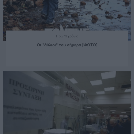
Πριν 11 χρόνια
Οι "άθλιοι" του σήμερα [ΦΩΤΟ]