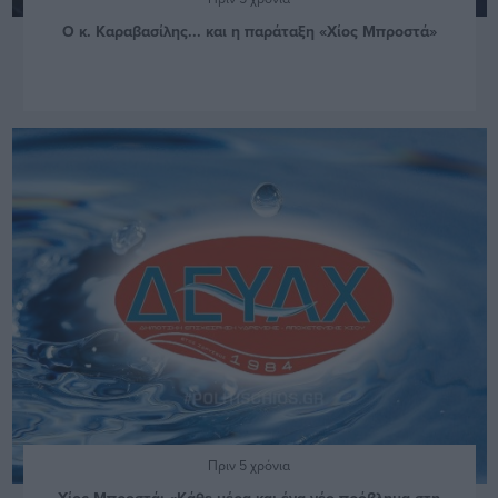
Ο κ. Καραβασίλης... και η παράταξη «Χίος Μπροστά»
Πριν 5 χρόνια
Χίος Μπροστά: «Κάθε μέρα και ένα νέο πρόβλημα στη