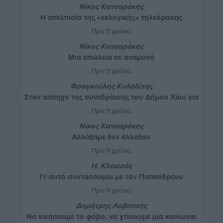
Νίκος Κατσαράκης
Η απελπισία της «εκλογικής» τηλεόρασης
Πριν 11 χρόνια
Νίκος Κατσαράκης
Μια απώλεια σε αναμονή
Πριν 11 χρόνια
Φραγκούλης Κυλαδίτης
Στον απόηχο της συνεδρίασης του Δήμου Χίου για
τα ανταποδοτικά τέλη
Πριν 11 χρόνια
Νίκος Κατσαράκης
Αλλάξαμε δεν άλλαξαν
Πριν 11 χρόνια
Η. Κλεισσάς
Γι' αυτό συντάσσομαι με τον Παπανδρέου
Πριν 11 χρόνια
Δημήτρης Λαβατσής
Να νικήσουμε το φόβο, να χτίσουμε μια κοινωνία