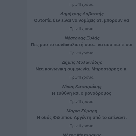
Πριν 11 χρόνια
Δημήτρης Λαβατσής
Ουτοπία δεν είναι να νομίζεις ότι μπορούν να
αλλάξουν τα πράγματα..
Πριν 11 χρόνια
Νέστορας Ξυλάς
Πες μου το συνδικαλιστή σου... να σου πω τι σόι
αριστερή κυβέρνηση είσαι...
Πριν 11 χρόνια
Δήμης Μυλωνάδης
Νέα κοινωνική συμφωνία. Μπροστάρης ο κ.
Δήμαρχος
Πριν 11 χρόνια
Νίκος Κατσαράκης
Η ευθύνη και ο μονόδρομος
Πριν 11 χρόνια
Μαρία Ζύμαρη
Η οδός Φιλίππου Αργέντη από το απέναντι
πεζοδρόμιο
Πριν 11 χρόνια
Νότης Μηταράκης