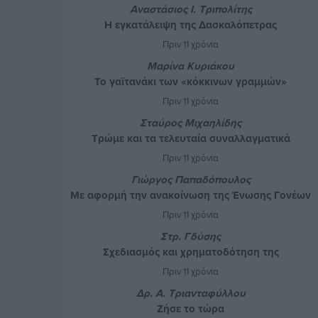
Αναστάσιος Ι. Τριπολίτης
Η εγκατάλειψη της Δασκαλόπετρας
Πριν 11 χρόνια
Μαρίνα Κυριάκου
Το γαϊτανάκι των «κόκκινων γραμμών»
Πριν 11 χρόνια
Σταύρος Μιχαηλίδης
Τρώμε και τα τελευταία συναλλαγματικά
αποθέματα του Ν.Α.Τ.
Πριν 11 χρόνια
Γιώργος Παπαδόπουλος
Με αφορμή την ανακοίνωση της Ένωσης Γονέων
Πριν 11 χρόνια
Στρ. Γδύσης
Σχεδιασμός και χρηματοδότηση της
Δασκαλόπετρας και των Τριών Μύλων
Πριν 11 χρόνια
Δρ. Α. Τριανταφύλλου
Ζήσε το τώρα