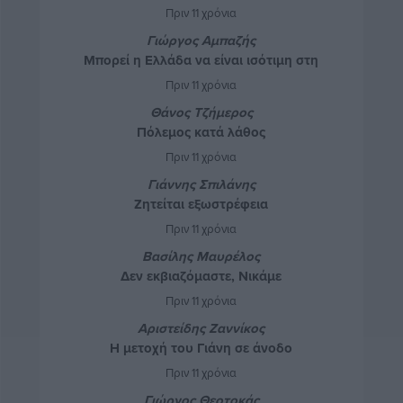
Πριν 11 χρόνια
Γιώργος Αμπαζής
Μπορεί η Ελλάδα να είναι ισότιμη στη
λυκοσυμμαχία της ΕΕ;
Πριν 11 χρόνια
Θάνος Τζήμερος
Πόλεμος κατά λάθος
Πριν 11 χρόνια
Γιάννης Σπιλάνης
Ζητείται εξωστρέφεια
Πριν 11 χρόνια
Βασίλης Μαυρέλος
Δεν εκβιαζόμαστε, Νικάμε
Πριν 11 χρόνια
Αριστείδης Ζαννίκος
Η μετοχή του Γιάνη σε άνοδο
Πριν 11 χρόνια
Γιώργος Θεοτοκάς