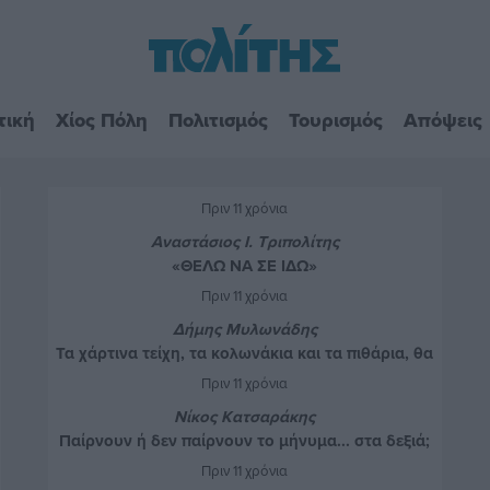
τική
Χίος Πόλη
Πολιτισμός
Τουρισμός
Απόψεις
Πριν 11 χρόνια
Αναστάσιος Ι. Τριπολίτης
«ΘΕΛΩ ΝΑ ΣΕ ΙΔΩ»
Πριν 11 χρόνια
Δήμης Μυλωνάδης
Τα χάρτινα τείχη, τα κολωνάκια και τα πιθάρια, θα
θωρακίσουν το κεντρικό λιμάνι
Πριν 11 χρόνια
Νίκος Κατσαράκης
Παίρνουν ή δεν παίρνουν το μήνυμα... στα δεξιά;
Πριν 11 χρόνια