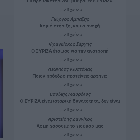
Οι προβοκατόρικοι ψίθυροι του ΣΥΡΙΖΑ
Πριν 11 χρόνια
Γιώργος Αμπαζής
Καμιά στήριξη, καμιά ανοχή
Πριν 11 χρόνια
Φραγκίσκος Σέργης
Ο ΣΥΡΙΖΑ έτοιμος για την ανατροπή
Πριν 11 χρόνια
Λεωνίδας Κωστάλας
Ποιον πρόεδρο προτείνεις αρχηγέ;
Πριν 11 χρόνια
Βασίλης Μαυρέλος
Ο ΣΥΡΙΖΑ είναι ιστορική δυνατότητα, δεν είναι
πανάκεια!
Πριν 11 χρόνια
Αριστείδης Ζαννίκος
Ας μη χάσουμε το χιούμορ μας
Πριν 11 χρόνια