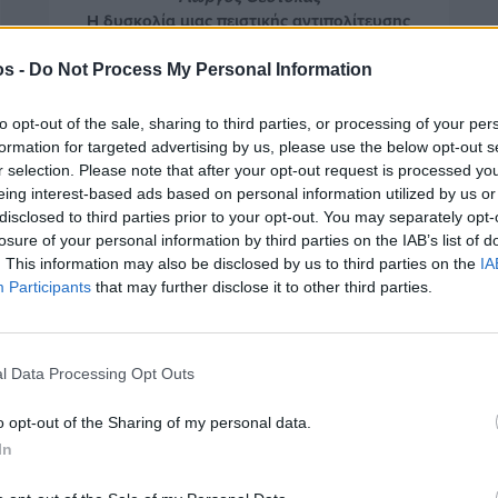
Η δυσκολία μιας πειστικής αντιπολίτευσης
Πριν 11 χρόνια
os -
Do Not Process My Personal Information
Λεωνίδας Κωστάλας
ΝΤΑΡΙΟ ΦΟ και ΠΙΡΑΝΤΕΛΛΟ
to opt-out of the sale, sharing to third parties, or processing of your per
Πριν 11 χρόνια
formation for targeted advertising by us, please use the below opt-out s
r selection. Please note that after your opt-out request is processed y
Κ. Καρατζάς
eing interest-based ads based on personal information utilized by us or
H οικουμενική ακτινοβολία των Τριών Ιεραρχών
disclosed to third parties prior to your opt-out. You may separately opt-
Πριν 11 χρόνια
losure of your personal information by third parties on the IAB’s list of
Νίκος Κατσαράκης
. This information may also be disclosed by us to third parties on the
IA
Χαμένοι στη μετάφραση
Participants
that may further disclose it to other third parties.
Πριν 11 χρόνια
Βασίλης Μαυρέλος
l Data Processing Opt Outs
Η σαρωτική νίκη του ΣΥΡΙΖΑ στις εκλογές είναι μια
πρώτη νίκη του λαού και των αγώνων της
Πριν 11 χρόνια
Αριστεράς!
o opt-out of the Sharing of my personal data.
Σταύρος Μιχαηλίδης
In
Ευχαριστώ
Πριν 11 χρόνια