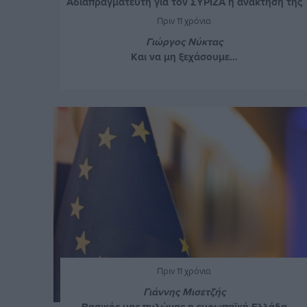
Αδιαπραγμάτευτη για τον ΣΥΡΙΖΑ η ανάκτηση της
αξιοπρέπειας
Πριν 11 χρόνια
Γιώργος Νύκτας
Και να μη ξεχάσουμε…
Πριν 11 χρόνια
Γιάννης Μισετζής
Βασικός μας πυλώνας η ευρωπαϊκή Ελλάδα