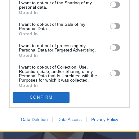
I want to opt-out of the Sharing of my
personal data.
Opted In
Πριν 6 χρόνια
I want to opt-out of the Sale of my
ΣΥΡΙΖΑ Χίου και Ανδ. Μιχαηλίδης κατακεραυνώνουν ΝΟΔΕ
Personal Data.
και Ν. Μηταράκη για την κακή διαχείριση του μετ ...
Opted In
I want to opt-out of processing my
Personal Data for Targeted Advertising.
Opted In
I want to opt-out of Collection, Use,
Retention, Sale, and/or Sharing of my
Personal Data that Is Unrelated with the
Purposes for which it was collected.
Opted In
CONFIRM
Data Deletion
Data Access
Privacy Policy