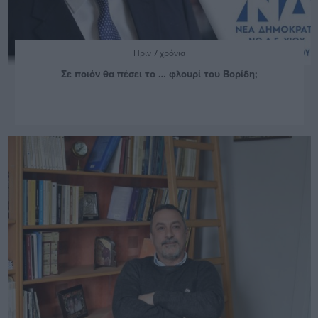
Πριν 7 χρόνια
Σε ποιόν θα πέσει το … φλουρί του Βορίδη;