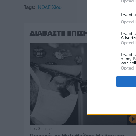
Opted 
Tags:
ΝΟΔΕ Χίου
I want t
Opted 
ΔΙΑΒΑΣΤΕ ΕΠΙΣΗΣ
I want 
Advertis
Opted 
I want t
of my P
was col
Opted 
Πριν 3 ημέρες
Παναγιώτης Μυλωθρίδης: Η πλαστική