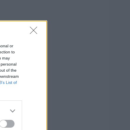
sonal or
ection to
ou may
 personal
out of the
 downstream
B’s List of