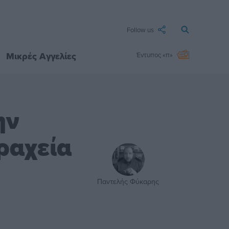
Follow us
Μικρές Αγγελίες
Έντυπος «π»
ην
ραχεία
Παντελής Φύκαρης