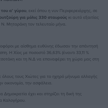
 του α’ γύρου
, εκεί όπου η νυν Περιφερειάρχης, σε
ουτζούρη για μόλις 330 σταυρούς
κι αυτό εξαιτίας
υ Ν. Μηταράκη τον τελευταίο μήνα.
φοφόροι με αίσθημα ευθύνης έδωσαν την απάντησή
σπη. Η Χίος με ποσοστό 36,63% (έναντι 33,11 %
σοτάκη και τη Ν.Δ να επαναφέρει τη χώρα μας στη
 όλους τους Χιώτες για το ηχηρό μήνυμα αλλαγής
ην οικονομία, την ασφάλεια.
α Δημοκρατία έχει και στηρίζει τη δική της
να Καλογήρου.