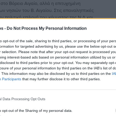
 στο Βόρειο Αιγαίο, αλλά η επιτυχημένη
ν νησιών του Β. Αιγαίου. Στις επαναληπτικές
ην πολιτική επιλογή του κόμματος της Ν.Δ και
os -
Do Not Process My Personal Information
ψήφος των υπεύθυνων πολιτών απέναντι στους
to opt-out of the sale, sharing to third parties, or processing of your per
formation for targeted advertising by us, please use the below opt-out s
r selection. Please note that after your opt-out request is processed y
eing interest-based ads based on personal information utilized by us or
disclosed to third parties prior to your opt-out. You may separately opt-
losure of your personal information by third parties on the IAB’s list of
. This information may also be disclosed by us to third parties on the
IA
στην
Viber ομάδα
μας και δείτε όλες τις ειδήσεις από
Participants
that may further disclose it to other third parties.
l Data Processing Opt Outs
o opt-out of the Sharing of my personal data.