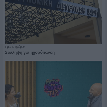
Πριν 12 ημέρες
Σύλληψη για ηχορύπανση