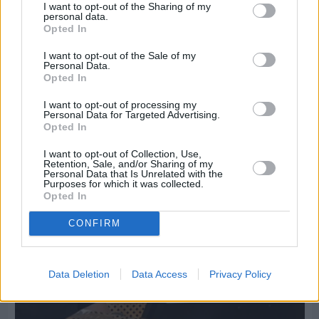
I want to opt-out of the Sharing of my
personal data.
Opted In
I want to opt-out of the Sale of my
Personal Data.
Opted In
Πριν 8 ημέρες
I want to opt-out of processing my
Εργασίες ασφαλτόστρωσης σε τρεις οδούς του
Personal Data for Targeted Advertising.
Βαρβασίου
Opted In
I want to opt-out of Collection, Use,
Retention, Sale, and/or Sharing of my
Personal Data that Is Unrelated with the
Purposes for which it was collected.
Opted In
CONFIRM
Data Deletion
Data Access
Privacy Policy