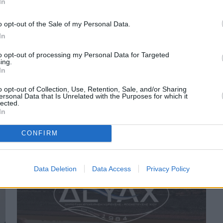
In
o opt-out of the Sale of my Personal Data.
In
to opt-out of processing my Personal Data for Targeted
ing.
Πριν 2 μήνες
In
Καρδάμυλα: Το δάσος στο έλεος της αδιαφορίας
o opt-out of Collection, Use, Retention, Sale, and/or Sharing
ersonal Data that Is Unrelated with the Purposes for which it
lected.
In
CONFIRM
Data Deletion
Data Access
Privacy Policy