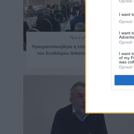
Opted 
I want t
Opted 
I want 
Advertis
Πριν 2 μήνες
Opted 
Πραγματοποιήθηκε η ετήσια γενική συνέλευση
του Συνδέσμου Απανταχού Καρδαμυλίων
I want t
of my P
was col
Opted 