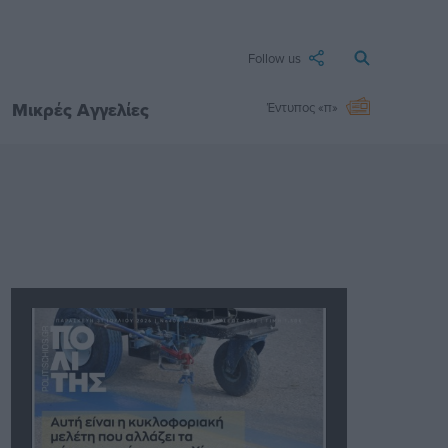
Follow us
Μικρές Αγγελίες
Έντυπος «π»