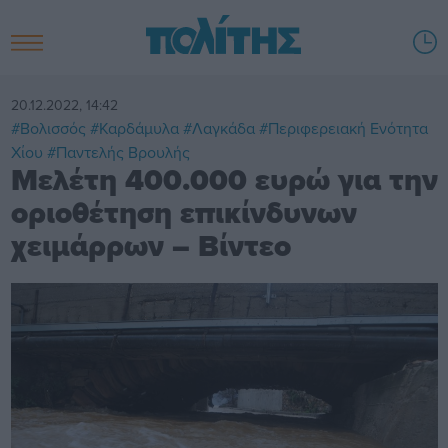
20.12.2022, 14:42
#Βολισσός
#Καρδάμυλα
#Λαγκάδα
#Περιφερειακή Ενότητα
Χίου
#Παντελής Βρουλής
Μελέτη 400.000 ευρώ για την
οριοθέτηση επικίνδυνων
χειμάρρων – Βίντεο