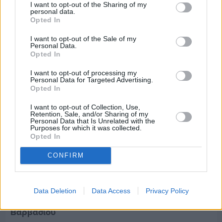
I want to opt-out of the Sharing of my
Τρίτος στη σφαιροβολία στη διεθνή συνάντηση
personal data.
Ελλάδας–Κύπρου Κ18 ο Δημήτρης Τέλλιος
Opted In
I want to opt-out of the Sale of my
Personal Data.
Opted In
I want to opt-out of processing my
Personal Data for Targeted Advertising.
Opted In
I want to opt-out of Collection, Use,
Retention, Sale, and/or Sharing of my
Personal Data that Is Unrelated with the
Purposes for which it was collected.
Opted In
CONFIRM
Πριν 8 ημέρες
Data Deletion
Data Access
Privacy Policy
Εργασίες ασφαλτόστρωσης σε τρεις οδούς του
Βαρβασίου