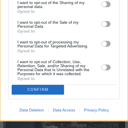
I want to opt-out of the Sharing of my
personal data.
Opted In
Πριν 5 χρόνια
I want to opt-out of the Sale of my
Στοιχεία για τις αποφάσεις ασύλου και τις επιστροφές ζητά ο
Personal Data.
Ανδρέας Μιχαηλίδης
Opted In
I want to opt-out of processing my
Personal Data for Targeted Advertising.
Opted In
I want to opt-out of Collection, Use,
Retention, Sale, and/or Sharing of my
Personal Data that Is Unrelated with the
Purposes for which it was collected.
Opted In
CONFIRM
Data Deletion
Data Access
Privacy Policy