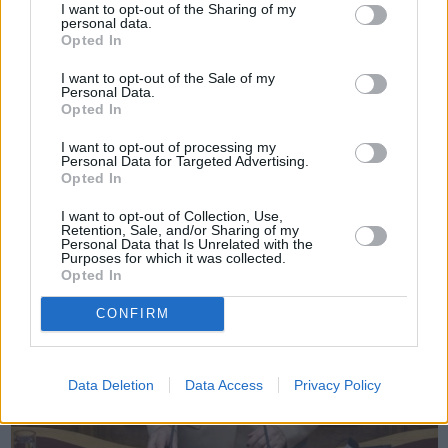
I want to opt-out of the Sharing of my
personal data.
Opted In
Πριν 4 χρόνια
I want to opt-out of the Sale of my
Ανδρέας Μιχαηλίδης: «Βλαπτικές συνέπειες για την Ε.Μ.Χ.
Personal Data.
από την αγροτική πολιτική της Ν.Δ.»
Opted In
I want to opt-out of processing my
Personal Data for Targeted Advertising.
Opted In
I want to opt-out of Collection, Use,
Retention, Sale, and/or Sharing of my
Personal Data that Is Unrelated with the
Purposes for which it was collected.
Opted In
CONFIRM
Data Deletion
Data Access
Privacy Policy