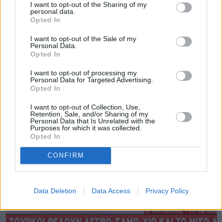
I want to opt-out of the Sharing of my
personal data.
Opted In
Πριν 4 χρόνια
I want to opt-out of the Sale of my
ΝΔ για επίσκεψη Τσίπρα στην Λέσβο: Ευκαιρία να
Personal Data.
διαπιστώσει τις διαφορές μεταξύ μας στο μεταναστευτικ ...
Opted In
I want to opt-out of processing my
Personal Data for Targeted Advertising.
Opted In
I want to opt-out of Collection, Use,
Retention, Sale, and/or Sharing of my
Personal Data that Is Unrelated with the
Purposes for which it was collected.
Opted In
CONFIRM
Data Deletion
Data Access
Privacy Policy