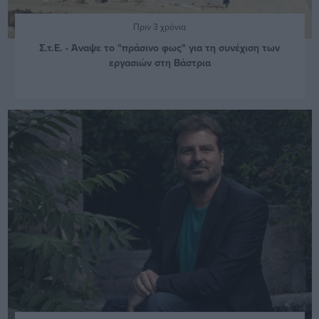
Πριν 3 χρόνια
Σ.τ.Ε. - Άναψε το "πράσινο φως" για τη συνέχιση των
εργασιών στη Βάστρια