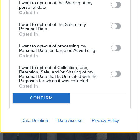
I want to opt-out of the Sharing of my
personal data.
Opted In
Πριν 3 χρόνια
I want to opt-out of the Sale of my
Λιμενικό: Ενισχύεται με 105 εκατ. ευρώ για την απόκτηση 50
Personal Data.
σκαφών
Opted In
I want to opt-out of processing my
Personal Data for Targeted Advertising.
Opted In
I want to opt-out of Collection, Use,
Retention, Sale, and/or Sharing of my
Personal Data that Is Unrelated with the
Purposes for which it was collected.
Opted In
CONFIRM
Data Deletion
Data Access
Privacy Policy