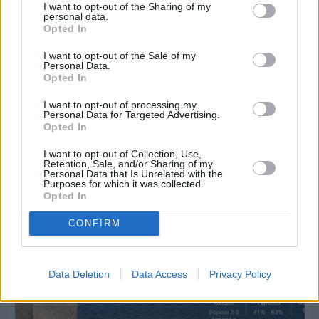
I want to opt-out of the Sharing of my
personal data.
Opted In
I want to opt-out of the Sale of my
Personal Data.
Opted In
Πριν 6 ημέρες
I want to opt-out of processing my
70 χρόνια ιστορίας και συγκίνησης για το
Personal Data for Targeted Advertising.
Ανδρεάδειο Γυμνάσιο Βροντάδου
Opted In
I want to opt-out of Collection, Use,
Retention, Sale, and/or Sharing of my
Personal Data that Is Unrelated with the
Purposes for which it was collected.
Opted In
CONFIRM
Data Deletion
Data Access
Privacy Policy