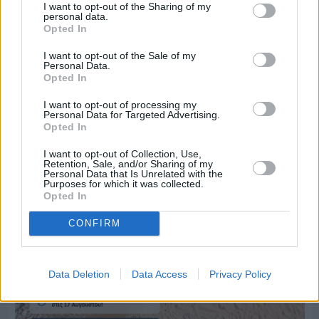
I want to opt-out of the Sharing of my
personal data.
Opted In
Πριν 6 ημέρες
Ο καιρός στη Χίο, σήμερα 3 Αυγούστου 2026
I want to opt-out of the Sale of my
Personal Data.
Opted In
Διαφήμιση
I want to opt-out of processing my
Personal Data for Targeted Advertising.
Opted In
I want to opt-out of Collection, Use,
Retention, Sale, and/or Sharing of my
Personal Data that Is Unrelated with the
Purposes for which it was collected.
Opted In
CONFIRM
Data Deletion
Data Access
Privacy Policy