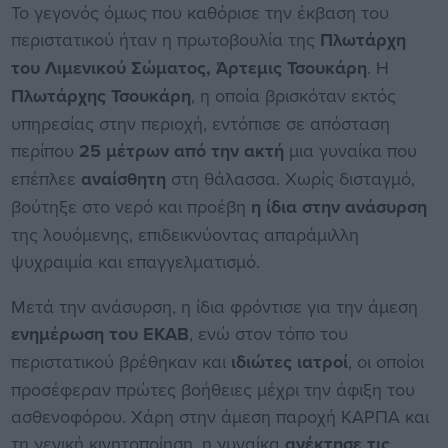
Το γεγονός όμως που καθόρισε την έκβαση του
περιστατικού ήταν η πρωτοβουλία της
Πλωτάρχη
του Λιμενικού Σώματος, Άρτεμις Τσουκάρη
. Η
Πλωτάρχης Τσουκάρη
, η οποία βρισκόταν εκτός
υπηρεσίας στην περιοχή, εντόπισε σε απόσταση
περίπου
25 μέτρων από την ακτή
μια γυναίκα που
επέπλεε
αναίσθητη
στη θάλασσα. Χωρίς δισταγμό,
βούτηξε στο νερό και προέβη
η ίδια στην ανάσυρση
της λουόμενης, επιδεικνύοντας απαράμιλλη
ψυχραιμία και επαγγελματισμό.
Μετά την ανάσυρση, η ίδια φρόντισε για την άμεση
ενημέρωση του ΕΚΑΒ
, ενώ στον τόπο του
περιστατικού βρέθηκαν και
ιδιώτες ιατροί
, οι οποίοι
προσέφεραν πρώτες βοήθειες μέχρι την άφιξη του
ασθενοφόρου. Χάρη στην άμεση παροχή ΚΑΡΠΑ και
τη γενική κινητοποίηση, η γυναίκα
ανέκτησε τις