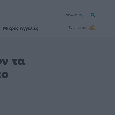
Follow us
Μικρές Αγγελίες
Έντυπος «π»
ν τα
εο