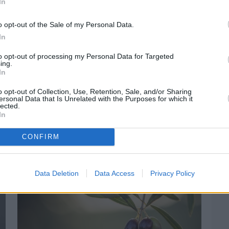
In
o opt-out of the Sale of my Personal Data.
In
to opt-out of processing my Personal Data for Targeted
ing.
Υπουργείο
In
o opt-out of Collection, Use, Retention, Sale, and/or Sharing
ersonal Data that Is Unrelated with the Purposes for which it
lected.
In
CONFIRM
Data Deletion
Data Access
Privacy Policy