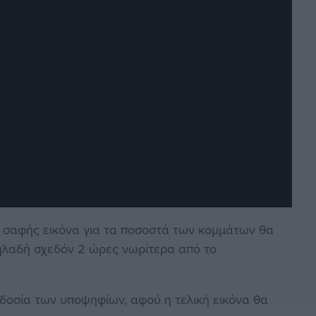
η σαφής εικόνα για τα ποσοστά των κομμάτων θα
 δηλαδή σχεδόν 2 ώρες νωρίτερα από το
ροδοσία των υποψηφίων, αφού η τελική εικόνα θα