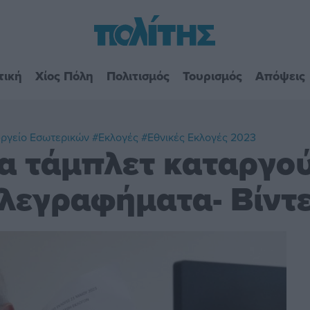
τική
Χίος Πόλη
Πολιτισμός
Τουρισμός
Απόψεις
ργείο Εσωτερικών
#Εκλογές
#Εθνικές Εκλογές 2023
Τα τάμπλετ καταργού
λεγραφήματα- Βίντ