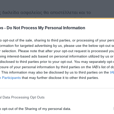
 δικλείδα ασφαλείας θα αποστέλλεται και το
αγγελιοφόρων, μέσα στο ηλεκτρονικό σύστημα του
οτικής Ενότητας.
os -
Do Not Process My Personal Information
to opt-out of the sale, sharing to third parties, or processing of your per
formation for targeted advertising by us, please use the below opt-out s
r selection. Please note that after your opt-out request is processed y
eing interest-based ads based on personal information utilized by us or
εθνικές εκλογές της 21ης Μαϊου 2023
disclosed to third parties prior to your opt-out. You may separately opt-
losure of your personal information by third parties on the IAB’s list of
. This information may also be disclosed by us to third parties on the
IA
Participants
that may further disclose it to other third parties.
l Data Processing Opt Outs
στην
Viber ομάδα
μας και δείτε όλες τις ειδήσεις από
o opt-out of the Sharing of my personal data.