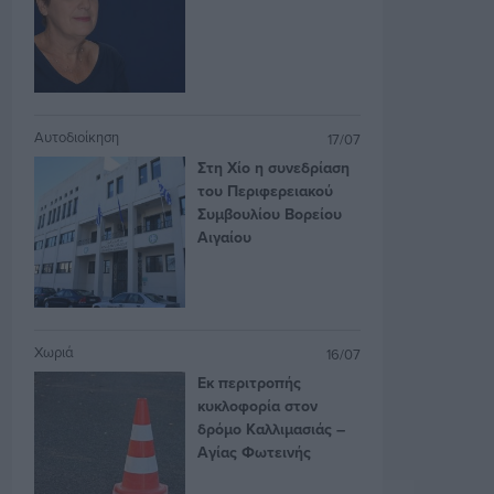
Αυτοδιοίκηση
17/07
Στη Χίο η συνεδρίαση
του Περιφερειακού
Συμβουλίου Βορείου
Αιγαίου
Χωριά
16/07
Εκ περιτροπής
κυκλοφορία στον
δρόμο Καλλιμασιάς –
Αγίας Φωτεινής