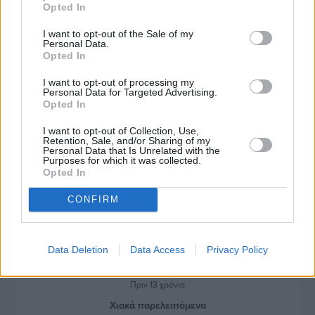
Πριν 13 χρόνια
Opted In
Θα γίνουμε… Μόντε Καρλό;;;
I want to opt-out of the Sale of my
Personal Data.
Opted In
Πριν 13 χρόνια
I want to opt-out of processing my
Personal Data for Targeted Advertising.
«ΘΥΜΑΜΑΙ»
Opted In
I want to opt-out of Collection, Use,
Retention, Sale, and/or Sharing of my
Πριν 13 χρόνια
Personal Data that Is Unrelated with the
Purposes for which it was collected.
Ένα Δημοτικό έγγραφο
Opted In
CONFIRM
Πριν 13 χρόνια
ΠΑΝΤΕΛEΗΜΩΝ ΦΩΣΤΙΝΗΣ: Ένας γνωστός- άγνωστος
Data Deletion
Data Access
Privacy Policy
Πριν 13 χρόνια
Χιακά παρελειπόμενα