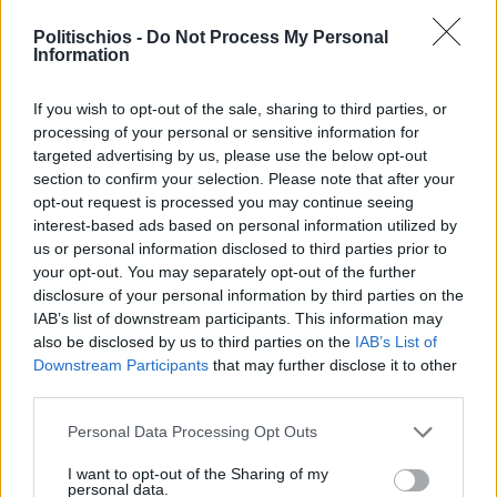
Politischios -
Do Not Process My Personal
Information
Πριν 12 χρόνια
Παραλειπόμενα
If you wish to opt-out of the sale, sharing to third parties, or
processing of your personal or sensitive information for
targeted advertising by us, please use the below opt-out
Πριν 12 χρόνια
section to confirm your selection. Please note that after your
Τολμάμε;
opt-out request is processed you may continue seeing
interest-based ads based on personal information utilized by
us or personal information disclosed to third parties prior to
your opt-out. You may separately opt-out of the further
Πριν 13 χρόνια
disclosure of your personal information by third parties on the
Εγώ… Η αλάνθαστη αλήθεια
IAB’s list of downstream participants. This information may
also be disclosed by us to third parties on the
IAB’s List of
Downstream Participants
that may further disclose it to other
third parties.
Πριν 13 χρόνια
Βορειόχωρα…τα μοναδικά
Personal Data Processing Opt Outs
I want to opt-out of the Sharing of my
personal data.