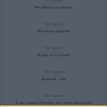
Πριν 12 χρόνια
Να μάθουμε να τιμούμε!
Πριν 12 χρόνια
Ένα κάποιο χαμόγελο
Πριν 12 χρόνια
Η ισχύς εν τη ενώσει!
Πριν 12 χρόνια
Δημοτικά… τινά
Πριν 12 χρόνια
Ο καπ. Λουκάς Κτιστάκης και η Χιακή Αλληλεγγύη