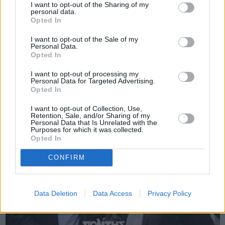
I want to opt-out of the Sharing of my
personal data.
Opted In
Πριν 2 χρόνια
I want to opt-out of the Sale of my
Μιχαηλίδης: Ερώτηση στον Υπουργό Υγείας για την έκδοση
Personal Data.
πιστοποιητικών απαλλαγής υγειονομικού ελέγχου ...
Opted In
I want to opt-out of processing my
Personal Data for Targeted Advertising.
Opted In
I want to opt-out of Collection, Use,
Retention, Sale, and/or Sharing of my
Personal Data that Is Unrelated with the
Purposes for which it was collected.
Opted In
CONFIRM
Data Deletion
Data Access
Privacy Policy