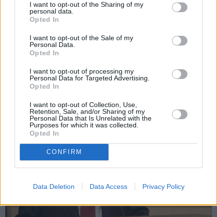
I want to opt-out of the Sharing of my
personal data.
Opted In
Πριν 5 χρόνια
I want to opt-out of the Sale of my
«Πότε επιτέλους θα πάρουν τις αποζημιώσεις τους στο
Personal Data.
Χαλκειός;»
Opted In
I want to opt-out of processing my
Personal Data for Targeted Advertising.
Opted In
I want to opt-out of Collection, Use,
Retention, Sale, and/or Sharing of my
Personal Data that Is Unrelated with the
Purposes for which it was collected.
Opted In
CONFIRM
Data Deletion
Data Access
Privacy Policy