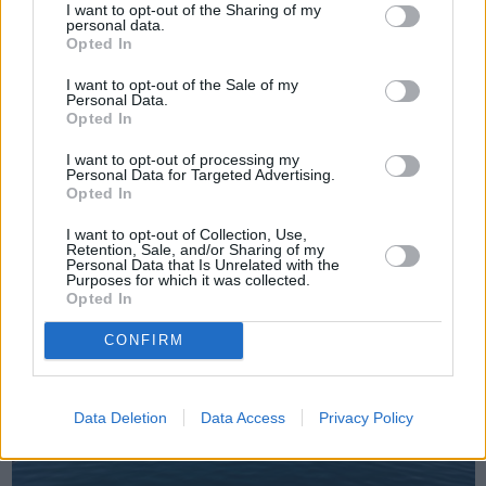
I want to opt-out of the Sharing of my
personal data.
Opted In
Πριν 2 χρόνια
I want to opt-out of the Sale of my
Ερώτηση Στ. Μιχαηλίδη για την επισκευή και αναβάθμιση των
Personal Data.
κτιριακών εγκαταστάσεων του Τελωνείου της ...
Opted In
I want to opt-out of processing my
Personal Data for Targeted Advertising.
Opted In
I want to opt-out of Collection, Use,
Retention, Sale, and/or Sharing of my
Personal Data that Is Unrelated with the
Purposes for which it was collected.
Opted In
CONFIRM
Data Deletion
Data Access
Privacy Policy