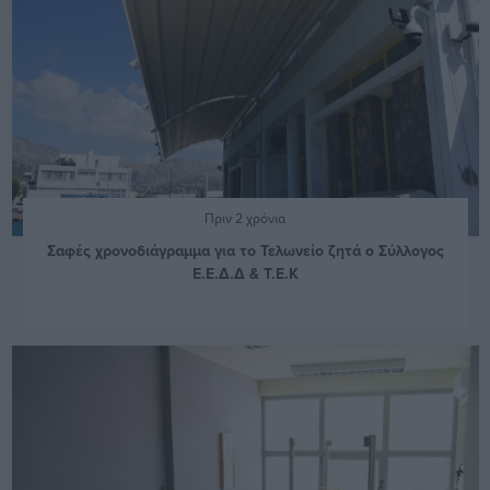
Πριν 2 χρόνια
Σαφές χρονοδιάγραμμα για το Τελωνείο ζητά ο Σύλλογος
Ε.Ε.Δ.Δ & Τ.Ε.Κ