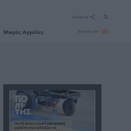
Follow us
Μικρές Αγγελίες
Έντυπος «π»