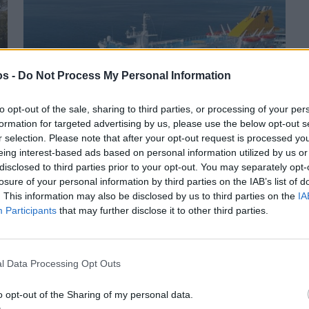
os -
Do Not Process My Personal Information
to opt-out of the sale, sharing to third parties, or processing of your per
formation for targeted advertising by us, please use the below opt-out s
r selection. Please note that after your opt-out request is processed y
Πριν 5 χρόνια
eing interest-based ads based on personal information utilized by us or
Στο Λαύριο το "Blue Star Chios" με μετανάστες
disclosed to third parties prior to your opt-out. You may separately opt-
από το Ανατολικό Αιγαίο
losure of your personal information by third parties on the IAB’s list of
. This information may also be disclosed by us to third parties on the
IA
Participants
that may further disclose it to other third parties.
l Data Processing Opt Outs
o opt-out of the Sharing of my personal data.