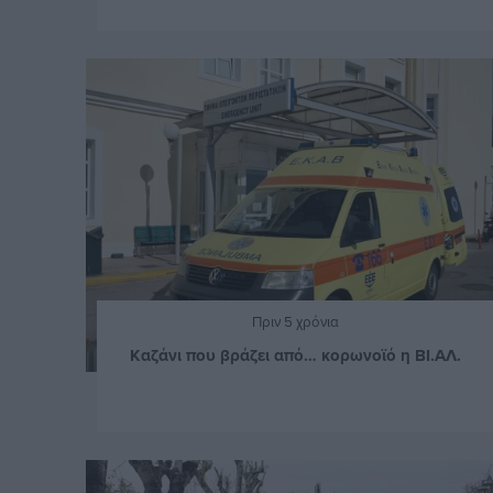
Πριν 5 χρόνια
Καζάνι που βράζει από… κορωνοϊό η ΒΙ.ΑΛ.