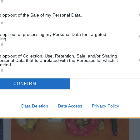
In
o opt-out of the Sale of my Personal Data.
In
to opt-out of processing my Personal Data for Targeted
ing.
Πριν 5 χρόνια
In
ΑΔΕΔΥ Χίου: «Να κλείσουν τώρα οι φυλακές της
Ε.Ε. στα νησιά»
o opt-out of Collection, Use, Retention, Sale, and/or Sharing
ersonal Data that Is Unrelated with the Purposes for which it
lected.
In
CONFIRM
Data Deletion
Data Access
Privacy Policy