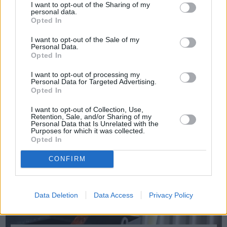
I want to opt-out of the Sharing of my
personal data.
Opted In
Πριν 3 χρόνια
Διανομή πετρελαίου θέρμανσης στα σχολεία της Χίου εν
I want to opt-out of the Sale of my
μέσω διαφωνιών (ΒΙΝΤΕΟ)
Personal Data.
Opted In
I want to opt-out of processing my
Personal Data for Targeted Advertising.
Opted In
I want to opt-out of Collection, Use,
Retention, Sale, and/or Sharing of my
Personal Data that Is Unrelated with the
Purposes for which it was collected.
Opted In
CONFIRM
Data Deletion
Data Access
Privacy Policy