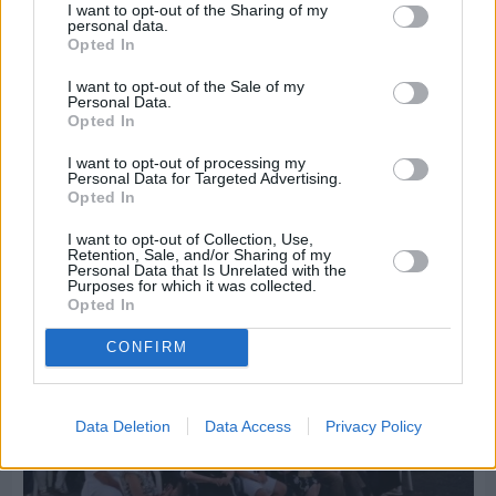
I want to opt-out of the Sharing of my
personal data.
Opted In
I want to opt-out of the Sale of my
Personal Data.
Opted In
I want to opt-out of processing my
Πριν 4 ημέρες
Personal Data for Targeted Advertising.
Παραμονή Δεκαπενταύγουστου με μεγάλο
Opted In
πανηγύρι στη Σιδηρούντα
I want to opt-out of Collection, Use,
Retention, Sale, and/or Sharing of my
Personal Data that Is Unrelated with the
Purposes for which it was collected.
Opted In
CONFIRM
Data Deletion
Data Access
Privacy Policy