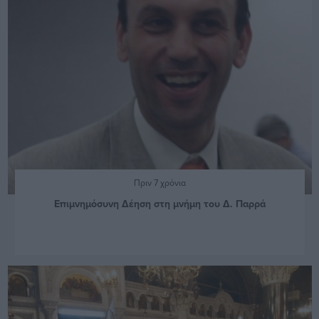
Πριν 7 χρόνια
Επιμνημόσυνη Δέηση στη μνήμη του Δ. Παρρά