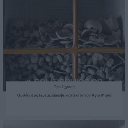
Πριν 7 χρόνια
Ορθόδοξος Ιερέας έκλεψε οστά από τον Άγιο Μηνά