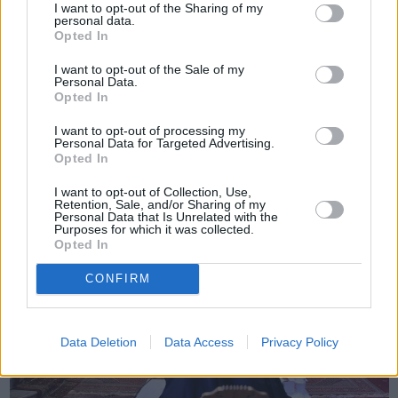
I want to opt-out of the Sharing of my
personal data.
Opted In
Πριν 7 χρόνια
I want to opt-out of the Sale of my
Τι ΕΝΦΙΑ πληρώνει η Μητρόπολη Χίου για τα ακίνητά της;
Personal Data.
Opted In
I want to opt-out of processing my
Personal Data for Targeted Advertising.
Opted In
I want to opt-out of Collection, Use,
Retention, Sale, and/or Sharing of my
Personal Data that Is Unrelated with the
Purposes for which it was collected.
Opted In
CONFIRM
Data Deletion
Data Access
Privacy Policy