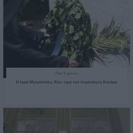
Πριν 5 χρόνια
Η Ιερά Μητρόπολις Χίου τιμά τον πυρπολητή Κανάρη