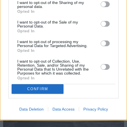
I want to opt-out of the Sharing of my
personal data.
Opted In
Πριν 4 χρόνια
I want to opt-out of the Sale of my
Στη Χίο στις 6 Σεπτεμβρίου ο Αρχιεπίσκοπος Αμερικής
Personal Data.
Ελπιδοφόρος
Opted In
I want to opt-out of processing my
Personal Data for Targeted Advertising.
Opted In
I want to opt-out of Collection, Use,
Retention, Sale, and/or Sharing of my
Personal Data that Is Unrelated with the
Purposes for which it was collected.
Opted In
CONFIRM
Data Deletion
Data Access
Privacy Policy