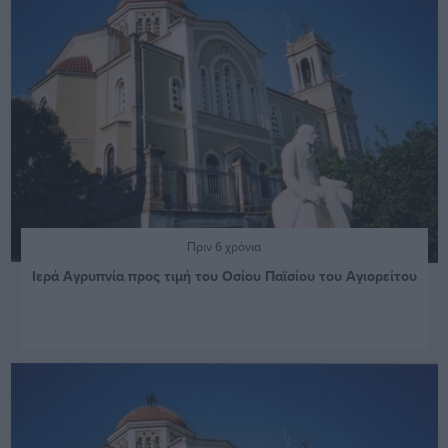
Πριν 6 χρόνια
Ιερά Αγρυπνία προς τιμή του Οσίου Παϊσίου του Αγιορείτου