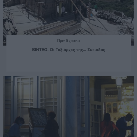
Πριν 6 χρόνια
ΒΙΝΤΕΟ- Οι Ταξιάρχες της… Συκιάδας