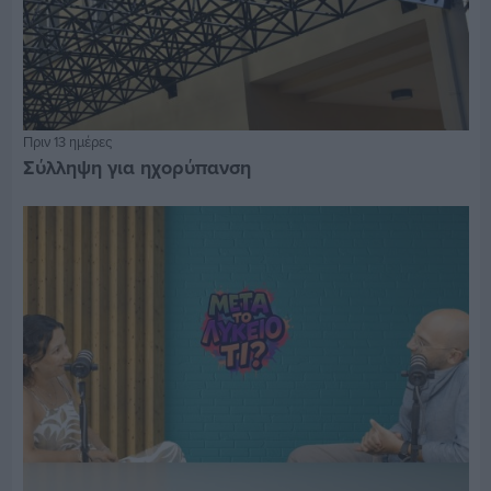
Πριν 13 ημέρες
Σύλληψη για ηχορύπανση