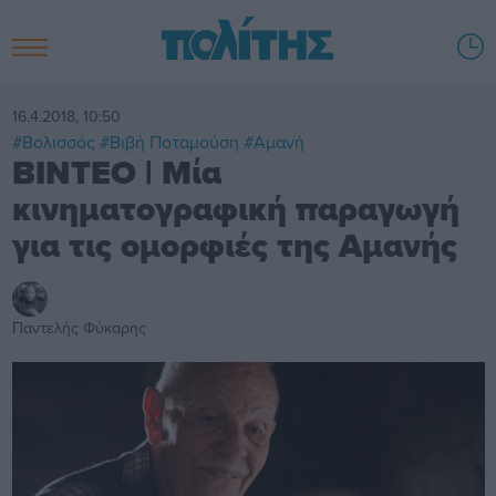
16.4.2018, 10:50
#Βολισσός
#Βιβή Ποταμούση
#Αμανή
ΒΙΝΤΕΟ | Μία
κινηματογραφική παραγωγή
για τις ομορφιές της Αμανής
Παντελής Φύκαρης