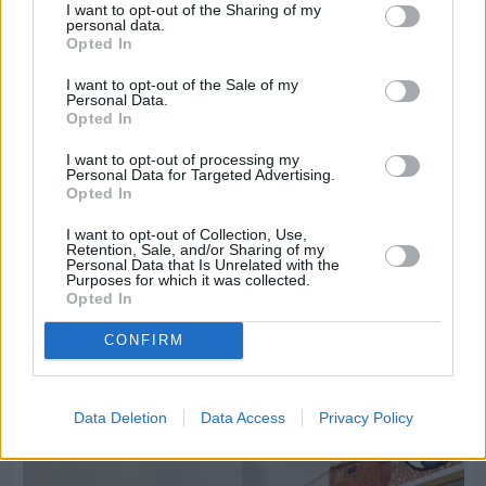
I want to opt-out of the Sharing of my
personal data.
Opted In
I want to opt-out of the Sale of my
Personal Data.
Opted In
I want to opt-out of processing my
Personal Data for Targeted Advertising.
Opted In
I want to opt-out of Collection, Use,
Retention, Sale, and/or Sharing of my
Personal Data that Is Unrelated with the
Purposes for which it was collected.
Πριν 2 ημέρες
Opted In
Οδηγοί Δασικών Υπηρεσιών: Ζητούν ένταξη στο
ανθυγιεινό επίδομα
CONFIRM
Διαφήμιση
Data Deletion
Data Access
Privacy Policy