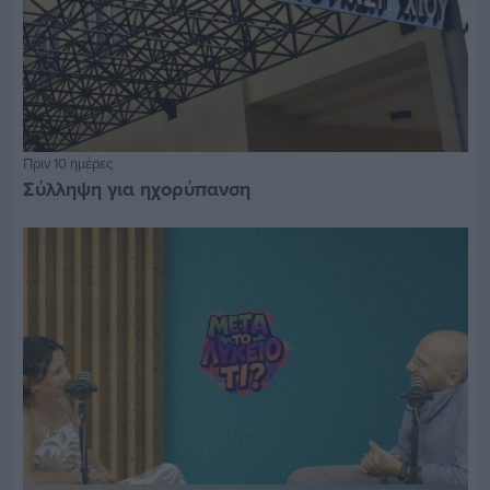
Πριν 10 ημέρες
Σύλληψη για ηχορύπανση