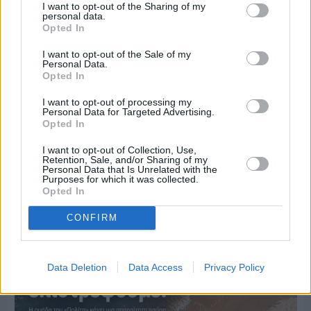
I want to opt-out of the Sharing of my
personal data.
Opted In
I want to opt-out of the Sale of my
Personal Data.
Opted In
I want to opt-out of processing my
Personal Data for Targeted Advertising.
Opted In
Πριν 3 ημέρες
I want to opt-out of Collection, Use,
Ο καιρός στη Χίο, σήμερα 3 Αυγούστου 2026
Retention, Sale, and/or Sharing of my
Personal Data that Is Unrelated with the
Purposes for which it was collected.
Opted In
Διαφήμιση
CONFIRM
Data Deletion
Data Access
Privacy Policy