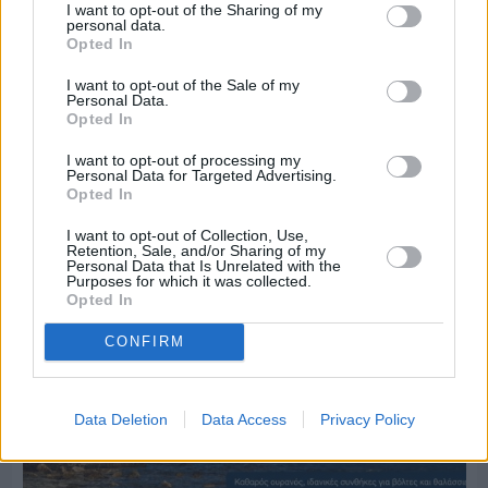
I want to opt-out of the Sharing of my
personal data.
Opted In
I want to opt-out of the Sale of my
Personal Data.
Πριν 5 ημέρες
Opted In
70 χρόνια ιστορίας και συγκίνησης για το
Ανδρεάδειο Γυμνάσιο Βροντάδου
I want to opt-out of processing my
Personal Data for Targeted Advertising.
Opted In
I want to opt-out of Collection, Use,
Retention, Sale, and/or Sharing of my
Personal Data that Is Unrelated with the
Purposes for which it was collected.
Opted In
CONFIRM
Data Deletion
Data Access
Privacy Policy