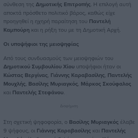
σύνθεση της
Δημοτικής Επιτροπής
. Η επιλογή αυτή
αποκτά πρόσθετο πολιτικό βάρος, καθώς είχε
προηγηθεί η ηχηρή παραίτηση του
Παντελή
Καμπούρη
και η ρήξη του με τη Δημοτική Αρχή.
Οι υποψήφιοι της μειοψηφίας
Από τους συνδυασμούς των μειοψηφιών του
Δημοτικού Συμβουλίου Χίου
υποψήφιοι ήταν οι
Κώστας Βεργίνας
,
Γιάννης Καραβασίλης
,
Παντελής
Μουχλής
,
Βασίλης Μυριαγκός
,
Μάρκος Σκούφαλος
και
Παντελής Στεφάνου
.
Διαφήμιση
Στη σχετική ψηφοφορία, ο
Βασίλης Μυριαγκός
έλαβε
9 ψήφους, οι
Γιάννης Καραβασίλης
και
Παντελής