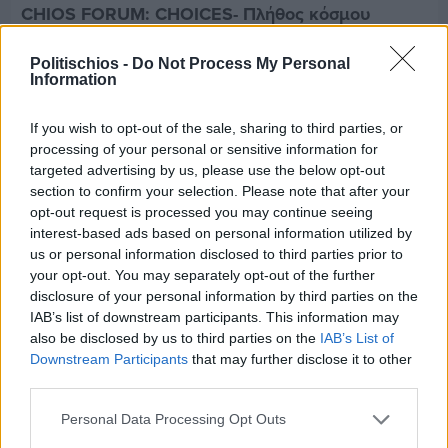
CHIOS FORUM: CHOICES- Πλήθος κόσμου
κατέκλυσε το Ομήρειο για την μεγάλη
διοργάνωση
Politischios -
Do Not Process My Personal
Information
If you wish to opt-out of the sale, sharing to third parties, or
processing of your personal or sensitive information for
targeted advertising by us, please use the below opt-out
section to confirm your selection. Please note that after your
opt-out request is processed you may continue seeing
interest-based ads based on personal information utilized by
us or personal information disclosed to third parties prior to
your opt-out. You may separately opt-out of the further
disclosure of your personal information by third parties on the
IAB’s list of downstream participants. This information may
also be disclosed by us to third parties on the
IAB’s List of
Downstream Participants
that may further disclose it to other
third parties.
Πριν 5 ημέρες
Personal Data Processing Opt Outs
Οδηγοί Δασικών Υπηρεσιών: Ζητούν ένταξη στο
ανθυγιεινό επίδομα