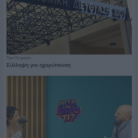
Πριν 13 ημέρες
Σύλληψη για ηχορύπανση