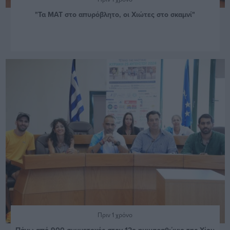
"Τα ΜΑΤ στο απυρόβλητο, οι Χιώτες στο σκαμνί"
Πριν 1 χρόνο
Πάνω από 900 συμμετοχές στον 12ο ημιμαραθώνιο της Χίου