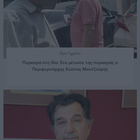
Πριν 1 χρόνο
Πυρκαγιά στη Χίο: Στο μέτωπο της πυρκαγιάς ο
Περιφερειάρχης Κώστας Μουτζούρης