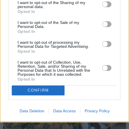
I want to opt-out of the Sharing of my
personal data.
Opted In
Πριν 4 χρόνια
I want to opt-out of the Sale of my
«Δικαίωμα των Χαλκούσων να προσφύγουν στο Σ.τ.Ε. αλλά…»
Personal Data.
(ΒΙΝΤΕΟ)
Opted In
I want to opt-out of processing my
Personal Data for Targeted Advertising.
Opted In
I want to opt-out of Collection, Use,
Retention, Sale, and/or Sharing of my
Personal Data that Is Unrelated with the
Purposes for which it was collected.
Opted In
CONFIRM
Data Deletion
Data Access
Privacy Policy