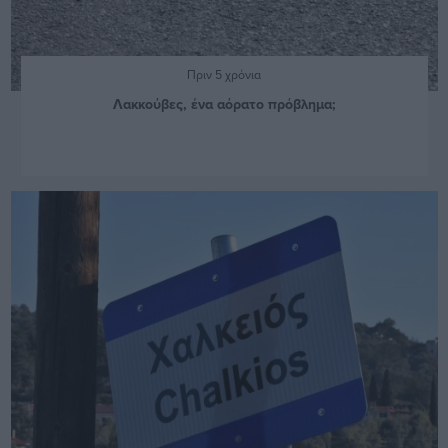
Πριν 5 χρόνια
Λακκούβες, ένα αόρατο πρόβλημα;