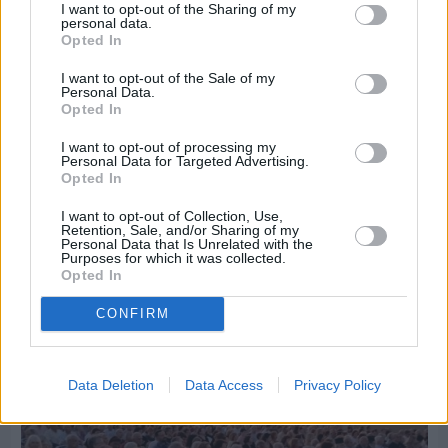
I want to opt-out of the Sharing of my
personal data.
Opted In
I want to opt-out of the Sale of my
Personal Data.
Opted In
I want to opt-out of processing my
Personal Data for Targeted Advertising.
Opted In
I want to opt-out of Collection, Use,
Πριν 4 ημέρες
Retention, Sale, and/or Sharing of my
Παραμονή Δεκαπενταύγουστου με μεγάλο
Personal Data that Is Unrelated with the
Purposes for which it was collected.
πανηγύρι στη Σιδηρούντα
Opted In
CONFIRM
Data Deletion
Data Access
Privacy Policy