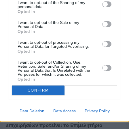
I want to opt-out of the Sharing of my
Εργασίες ασφαλτόστρωσης σε τρεις οδούς του
personal data.
Βαρβασίου
Opted In
I want to opt-out of the Sale of my
Personal Data.
Opted In
I want to opt-out of processing my
Personal Data for Targeted Advertising.
Opted In
I want to opt-out of Collection, Use,
Retention, Sale, and/or Sharing of my
Personal Data that Is Unrelated with the
Purposes for which it was collected.
Opted In
CONFIRM
Data Deletion
Data Access
Privacy Policy
Πριν 7 ημέρες
Διακοπές ρεύματος: Συνασπισμό των
επιχειρήσεων προτείνει το Επιμελητήριο