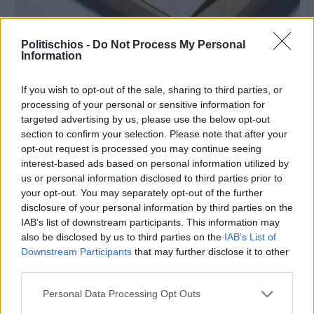
Πριν 7 ημέρες
Politischios -
Do Not Process My Personal
Τρίτος στη σφαιροβολία στη διεθνή συνάντηση
Information
Ελλάδας–Κύπρου Κ18 ο Δημήτρης Τέλλιος
If you wish to opt-out of the sale, sharing to third parties, or
processing of your personal or sensitive information for
targeted advertising by us, please use the below opt-out
section to confirm your selection. Please note that after your
opt-out request is processed you may continue seeing
interest-based ads based on personal information utilized by
us or personal information disclosed to third parties prior to
your opt-out. You may separately opt-out of the further
disclosure of your personal information by third parties on the
IAB’s list of downstream participants. This information may
also be disclosed by us to third parties on the
IAB’s List of
Downstream Participants
that may further disclose it to other
third parties.
Personal Data Processing Opt Outs
Πριν 7 ημέρες