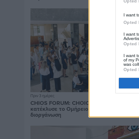
Opted 
I want t
Opted 
I want 
Advertis
Opted 
I want t
of my P
was col
Opted 
Πριν 3 ημέρες
CHIOS FORUM: CHOICES- Πλήθος κόσμου
κατέκλυσε το Ομήρειο για την μεγάλη
διοργάνωση