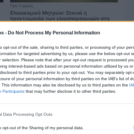
Πριν 3 ημέρες
Ελαιοκομικό Μητρώο: Ξεκινά η
προετοιμασία των ελαιοπαραγωγών στη
Χίο
os -
Do Not Process My Personal Information
to opt-out of the sale, sharing to third parties, or processing of your per
formation for targeted advertising by us, please use the below opt-out s
r selection. Please note that after your opt-out request is processed y
eing interest-based ads based on personal information utilized by us or
disclosed to third parties prior to your opt-out. You may separately opt-
losure of your personal information by third parties on the IAB’s list of
. This information may also be disclosed by us to third parties on the
IA
Participants
that may further disclose it to other third parties.
l Data Processing Opt Outs
Πριν 3 ημέρες
Αδειάζουν τα νησιά – Το δημογραφικό στο
o opt-out of the Sharing of my personal data.
«κόκκινο»