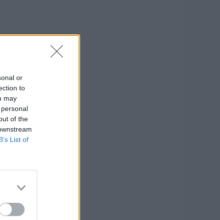
sonal or
ection to
ou may
 personal
out of the
 downstream
B’s List of