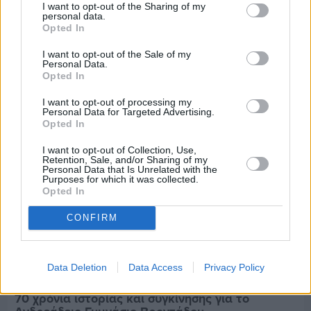
I want to opt-out of the Sharing of my
Πριν 5 ημέρες
personal data.
Παραμονή Δεκαπενταύγουστου με μεγάλο
Opted In
πανηγύρι στη Σιδηρούντα
I want to opt-out of the Sale of my
Personal Data.
Opted In
I want to opt-out of processing my
Personal Data for Targeted Advertising.
Opted In
I want to opt-out of Collection, Use,
Retention, Sale, and/or Sharing of my
Personal Data that Is Unrelated with the
Purposes for which it was collected.
Opted In
CONFIRM
Data Deletion
Data Access
Privacy Policy
Πριν 5 ημέρες
70 χρόνια ιστορίας και συγκίνησης για το