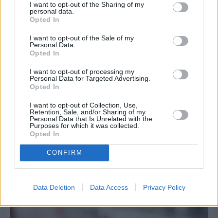
I want to opt-out of the Sharing of my
personal data.
Opted In
I want to opt-out of the Sale of my
Personal Data.
Opted In
I want to opt-out of processing my
Personal Data for Targeted Advertising.
Opted In
I want to opt-out of Collection, Use,
Retention, Sale, and/or Sharing of my
Personal Data that Is Unrelated with the
Purposes for which it was collected.
Opted In
CONFIRM
Πριν 5 ημέρες
Τρίτος στη σφαιροβολία στη διεθνή συνάντηση
Ελλάδας–Κύπρου Κ18 ο Δημήτρης Τέλλιος
Data Deletion
Data Access
Privacy Policy