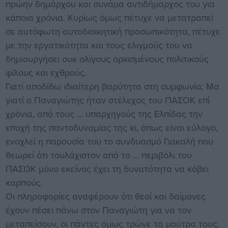
πρώην δημάρχου και συνάμα αντιδήμαρχος του για
κάποια χρόνια. Κυρίως όμως πέτυχε να μετατραπεί
σε αυτόφωτη αυτοδιοικητική προσωπικότητα, πέτυχε
με την εργατικότητα και τους ελιγμούς του να
δημιουργήσει ουκ ολίγους ορκισμένους πολιτικούς
φίλους και εχθρούς.
Γιατί αποδίδω ιδιαίτερη βαρύτητα στη συμφωνία; Μα
γιατί ο Παναγιώτης ήταν στέλεχος του ΠΑΣΟΚ επί
χρόνια, από τους … υπαρχηγούς της Ελπίδας την
εποχή της παντοδυναμίας της κι, όπως είναι εύλογο,
ενοχλεί η παρουσία του το συνδυασμό Γιακαλή που
θεωρεί ότι τουλάχιστον από το … περιβόλι του
ΠΑΣΟΚ μόνο εκείνος έχει τη δυνατότητα να κόβει
καρπούς.
Οι πληροφορίες αναφέρουν ότι θεοί και δαίμονες
έχουν πέσει πάνω στον Παναγιώτη για να τον
μεταπείσουν, οι πάντες όμως τρώνε τα μούτρα τους,