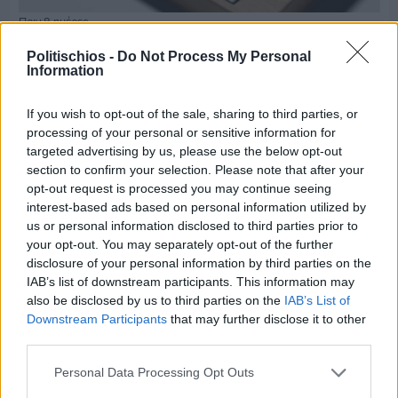
Πριν 8 ημέρες
Τρίτος στη σφαιροβολία στη διεθνή συνάντηση
Ελλάδας–Κύπρου Κ18 ο Δημήτρης Τέλλιος
Politischios -
Do Not Process My Personal
Information
If you wish to opt-out of the sale, sharing to third parties, or
processing of your personal or sensitive information for
targeted advertising by us, please use the below opt-out
section to confirm your selection. Please note that after your
opt-out request is processed you may continue seeing
interest-based ads based on personal information utilized by
us or personal information disclosed to third parties prior to
your opt-out. You may separately opt-out of the further
disclosure of your personal information by third parties on the
IAB’s list of downstream participants. This information may
also be disclosed by us to third parties on the
IAB’s List of
Downstream Participants
that may further disclose it to other
third parties.
Πριν 9 ημέρες
Personal Data Processing Opt Outs
Εργασίες ασφαλτόστρωσης σε τρεις οδούς του