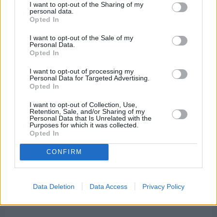
Βαρβασίου
I want to opt-out of the Sharing of my
personal data.
Opted In
I want to opt-out of the Sale of my
Personal Data.
Opted In
I want to opt-out of processing my
Personal Data for Targeted Advertising.
Opted In
I want to opt-out of Collection, Use,
Retention, Sale, and/or Sharing of my
Personal Data that Is Unrelated with the
Purposes for which it was collected.
Opted In
CONFIRM
Πριν 9 ημέρες
Διακοπές ρεύματος: Συνασπισμό των
Data Deletion
Data Access
Privacy Policy
επιχειρήσεων προτείνει το Επιμελητήριο