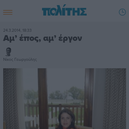
24.3.2014, 18:33
Αμ’ έπος, αμ’ έργον
Νίκος Γεωργούλης