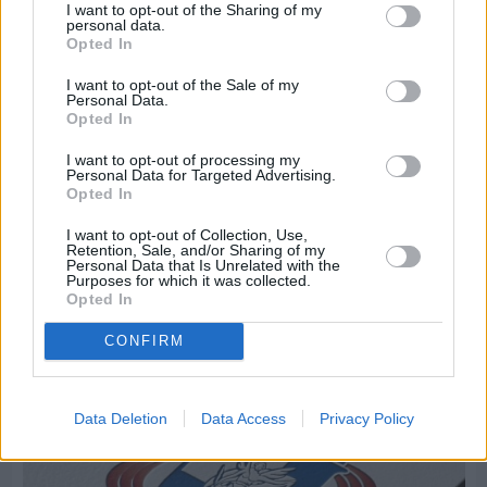
I want to opt-out of the Sharing of my
personal data.
Opted In
I want to opt-out of the Sale of my
Personal Data.
Opted In
I want to opt-out of processing my
Personal Data for Targeted Advertising.
Opted In
I want to opt-out of Collection, Use,
Retention, Sale, and/or Sharing of my
Πριν 6 ημέρες
Personal Data that Is Unrelated with the
Μία μικρή αλλά αναγκαία ανάπαυλα για την
Purposes for which it was collected.
Opted In
ομάδα του «Πολίτη»
CONFIRM
Data Deletion
Data Access
Privacy Policy