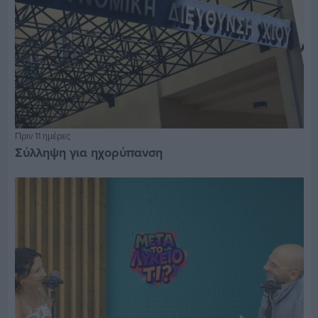
Πριν 11 ημέρες
Σύλληψη για ηχορύπανση