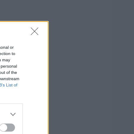
sonal or
ection to
ou may
 personal
out of the
 downstream
B’s List of