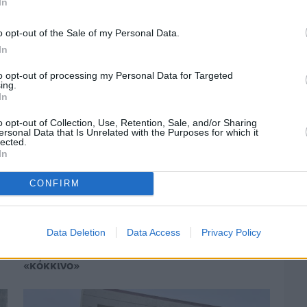
In
προετοιμασία των ελαιοπαραγωγών στη
Χίο
o opt-out of the Sale of my Personal Data.
In
to opt-out of processing my Personal Data for Targeted
ing.
In
o opt-out of Collection, Use, Retention, Sale, and/or Sharing
ersonal Data that Is Unrelated with the Purposes for which it
lected.
In
CONFIRM
Data Deletion
Data Access
Privacy Policy
Πριν 4 ημέρες
Αδειάζουν τα νησιά – Το δημογραφικό στο
«κόκκινο»