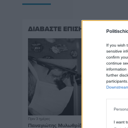
ΔΙΑΒΑΣΤΕ ΕΠΙΣΗΣ
Politischi
If you wish 
sensitive in
confirm you
continue se
information 
further disc
participants
Downstream 
Persona
Πριν 3 ημέρες
I want t
Παναγιώτης Μυλωθρίδης: Η πλαστική