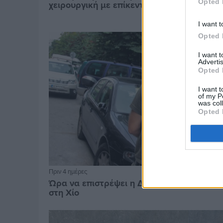
Opted 
χειρουργική με επίκεντρο τον άνθρωπο
I want t
Opted 
I want 
Advertis
Opted 
I want t
of my P
was col
Opted 
Πριν 4 ημέρες
Ώρα να επιστρέψει η Δημοτική Αστυνομία
στη Χίο