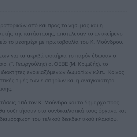
εροπορικών από και προς το νησί μας και η
υτής της κατάστασης, αποτέλεσαν το αντικείμενο
ίο το μεσημέρι με πρωτοβουλία του Κ. Μούνδρου.
εων για τα ακριβά εισιτήρια το παρόν έδωσαν ο
ο, (Γ. Γεωργούλης) οι ΟΕΒΕ (Μ. Κριμιζής), το
ι ιδιοκτήτες ενοικιαζόμενων δωματίων κ.λπ.. Κοινός
τικές τιμές των εισιτηρίων και η αναγκαιότητα
ασης.
οτάσεις από τον Κ. Μούνδρο και το δήμαρχο προς
θα συζητήσουν στα συνδικαλιστικά τους όργανα και
ιαμόρφωση του τελικού διεκδικητικού πλαισίου.