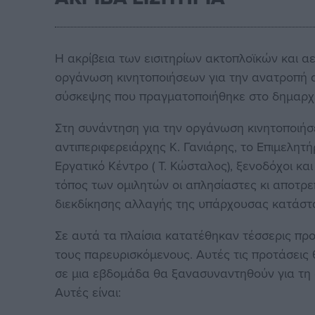
Η ακρίβεια των εισιτηρίων ακτοπλοϊκών και α
οργάνωση κινητοποιήσεων για την ανατροπή α
σύσκεψης που πραγματοποιήθηκε στο δημαρχε
Στη συνάντηση για την οργάνωση κινητοποιήσ
αντιπεριφερειάρχης Κ. Γανιάρης, το Επιμελητήρι
Εργατικό Κέντρο ( Τ. Κώσταλος), ξενοδόχοι κα
τόπος των ομιλητών οι απλησίαστες κι αποτρεπ
διεκδίκησης αλλαγής της υπάρχουσας κατάστ
Σε αυτά τα πλαίσια κατατέθηκαν τέσσερις πρ
τους παρευρισκόμενους. Αυτές τις προτάσεις 
σε μια εβδομάδα θα ξανασυναντηθούν για τη δ
Αυτές είναι: