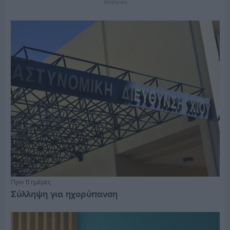
Διαφήμιση
Πριν 11 ημέρες
Σύλληψη για ηχορύπανση