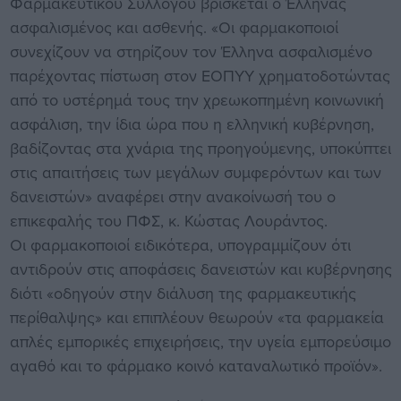
Φαρμακευτικού Συλλόγου βρίσκεται ο Έλληνας
ασφαλισμένος και ασθενής. «Οι φαρμακοποιοί
συνεχίζουν να στηρίζουν τον Έλληνα ασφαλισμένο
παρέχοντας πίστωση στον ΕΟΠΥΥ χρηματοδοτώντας
από το υστέρημά τους την χρεωκοπημένη κοινωνική
ασφάλιση, την ίδια ώρα που η ελληνική κυβέρνηση,
βαδίζοντας στα χνάρια της προηγούμενης, υποκύπτει
στις απαιτήσεις των μεγάλων συμφερόντων και των
δανειστών» αναφέρει στην ανακοίνωσή του ο
επικεφαλής του ΠΦΣ, κ. Κώστας Λουράντος.
Οι φαρμακοποιοί ειδικότερα, υπογραμμίζουν ότι
αντιδρούν στις αποφάσεις δανειστών και κυβέρνησης
διότι «οδηγούν στην διάλυση της φαρμακευτικής
περίθαλψης» και επιπλέουν θεωρούν «τα φαρμακεία
απλές εμπορικές επιχειρήσεις, την υγεία εμπορεύσιμο
αγαθό και το φάρμακο κοινό καταναλωτικό προϊόν».