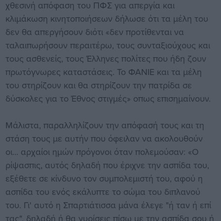
χθεσινή απόφαση του ΠΦΣ για απεργία και
κλιμάκωση κινητοποιήσεων δήλωσε ότι τα μέλη του
δεν θα απεργήσουν διότι «δεν προτίθενται να
ταλαιπωρήσουν περαιτέρω, τους συνταξιούχους και
τους ασθενείς, τους Έλληνες πολίτες που ήδη ζουν
πρωτόγνωρες καταστάσεις. Το ΦΑΝΙΕ και τα μέλη
του στηρίζουν και θα στηρίζουν την πατρίδα σε
δύσκολες για το Έθνος στιγμές» οπως επισημαίνουν.
Μάλιστα, παραλληλίζουν την απόφασή τους και τη
στάση τους με αυτήν που όφειλαν να ακολουθούν
οι... αρχαίοι ημών πρόγονοι όταν πολεμούσαν: «Ο
ρίψασπις, αυτός δηλαδή που έριχνε την ασπίδα του,
εξέθετε σε κίνδυνο τον συμπολεμιστή του, αφού η
ασπίδα του ενός εκάλυπτε το σώμα του διπλανού
του. Γι' αυτό η Σπαρτιάτισσα μάνα έλεγε "ή ταν ή επί
τας", δηλαδή ή θα γυρίσεις πίσω με την ασπίδα σου ή