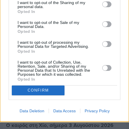
I want to opt-out of the Sharing of my
Πριν 4 ημέρες
personal data.
70 χρόνια ιστορίας και συγκίνησης για το
Opted In
Ανδρεάδειο Γυμνάσιο Βροντάδου
I want to opt-out of the Sale of my
Personal Data.
Opted In
I want to opt-out of processing my
Personal Data for Targeted Advertising.
Opted In
I want to opt-out of Collection, Use,
Retention, Sale, and/or Sharing of my
Personal Data that Is Unrelated with the
Purposes for which it was collected.
Opted In
CONFIRM
Data Deletion
Data Access
Privacy Policy
Πριν 4 ημέρες
Ο καιρός στη Χίο, σήμερα 3 Αυγούστου 2026