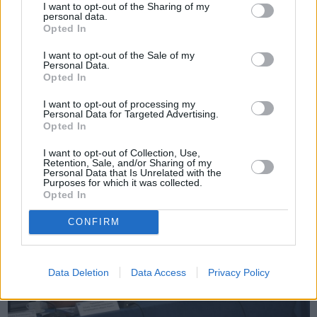
I want to opt-out of the Sharing of my
personal data.
Opted In
Πριν 3 χρόνια
I want to opt-out of the Sale of my
Η Εφορεία Αρχαιοτήτων Χίου στη νέα εποχή - Βίντεο
Personal Data.
Opted In
I want to opt-out of processing my
Personal Data for Targeted Advertising.
Opted In
I want to opt-out of Collection, Use,
Retention, Sale, and/or Sharing of my
Personal Data that Is Unrelated with the
Purposes for which it was collected.
Opted In
CONFIRM
Data Deletion
Data Access
Privacy Policy