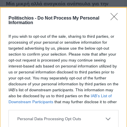
Μία μικρή αλλά αναγκαία ανάπαυλα για την
ομάδα του «Πολίτη»
Politischios -
Do Not Process My Personal
Information
If you wish to opt-out of the sale, sharing to third parties, or
processing of your personal or sensitive information for
targeted advertising by us, please use the below opt-out
section to confirm your selection. Please note that after your
opt-out request is processed you may continue seeing
interest-based ads based on personal information utilized by
us or personal information disclosed to third parties prior to
your opt-out. You may separately opt-out of the further
disclosure of your personal information by third parties on the
IAB’s list of downstream participants. This information may
also be disclosed by us to third parties on the
IAB’s List of
Downstream Participants
that may further disclose it to other
third parties.
Πριν 6 ημέρες
Τρίτος στη σφαιροβολία στη διεθνή συνάντηση
Personal Data Processing Opt Outs
Ελλάδας–Κύπρου Κ18 ο Δημήτρης Τέλλιος