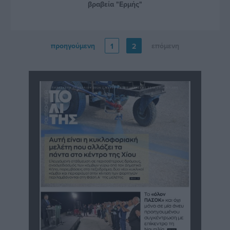
βραβεία "Ερμής"
προηγούμενη
επόμενη
1
2