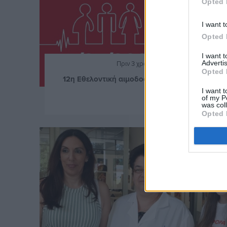
Opted 
I want t
Opted 
I want 
Advertis
Πριν 3 χρόνια
Opted 
12η Εθελοντική αιμοδοσία στον Δαφνώνα
I want t
of my P
was col
Opted 