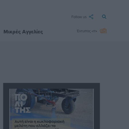
Follow us
Μικρές Αγγελίες
Έντυπος «π»