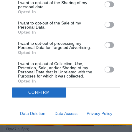
I want to opt-out of the Sharing of my
personal data.
Opted In
Πριν 7 ημέρες
Τρίτος στη σφαιροβολία στη διεθνή συνάντηση
I want to opt-out of the Sale of my
Ελλάδας–Κύπρου Κ18 ο Δημήτρης Τέλλιος
Personal Data.
Opted In
I want to opt-out of processing my
Personal Data for Targeted Advertising.
Opted In
I want to opt-out of Collection, Use,
Retention, Sale, and/or Sharing of my
Personal Data that Is Unrelated with the
Purposes for which it was collected.
Opted In
CONFIRM
Data Deletion
Data Access
Privacy Policy
Πριν 7 ημέρες