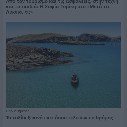
Από τον τουρισμό και τις ασφάλειες, στην τέχνη
και τα παιδιά: Η Σοφία Γυρίκη στο «Μετά το
Λύκειο, τι;»
Πριν 15 ημέρες
Το ταξίδι ξεκινά εκεί όπου τελειώνει ο δρόμος