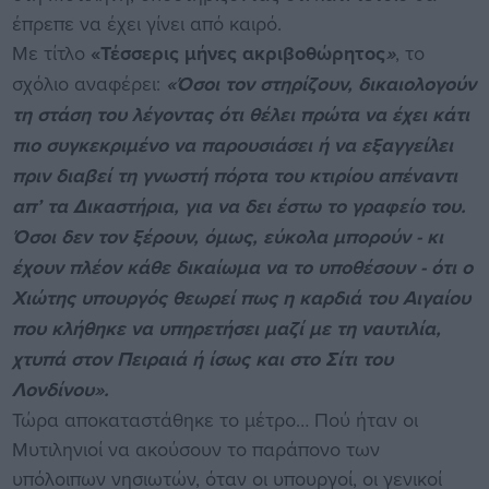
έπρεπε να έχει γίνει από καιρό.
Με τίτλο
«Τέσσερις μήνες ακριβοθώρητος
»
, το
σχόλιο αναφέρει:
«Όσοι τον στηρίζουν, δικαιολογούν
τη στάση του λέγοντας ότι θέλει πρώτα να έχει κάτι
πιο συγκεκριμένο να παρουσιάσει ή να εξαγγείλει
πριν διαβεί τη γνωστή πόρτα του κτιρίου απέναντι
απ’ τα Δικαστήρια, για να δει έστω το γραφείο του.
Όσοι δεν τον ξέρουν, όμως, εύκολα μπορούν - κι
έχουν πλέον κάθε δικαίωμα να το υποθέσουν - ότι ο
Χιώτης υπουργός θεωρεί πως η καρδιά του Αιγαίου
που κλήθηκε να υπηρετήσει μαζί με τη ναυτιλία,
χτυπά στον Πειραιά ή ίσως και στο Σίτι του
Λονδίνου».
Τώρα αποκαταστάθηκε το μέτρο… Πού ήταν οι
Μυτιληνιοί να ακούσουν το παράπονο των
υπόλοιπων νησιωτών, όταν οι υπουργοί, οι γενικοί