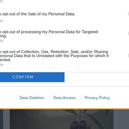
In
στην
Viber ομάδα
μας και δείτε όλες τις ειδήσεις από
o opt-out of the Sale of my Personal Data.
In
to opt-out of processing my Personal Data for Targeted
ing.
In
o opt-out of Collection, Use, Retention, Sale, and/or Sharing
ersonal Data that Is Unrelated with the Purposes for which it
lected.
In
CONFIRM
Data Deletion
Data Access
Privacy Policy