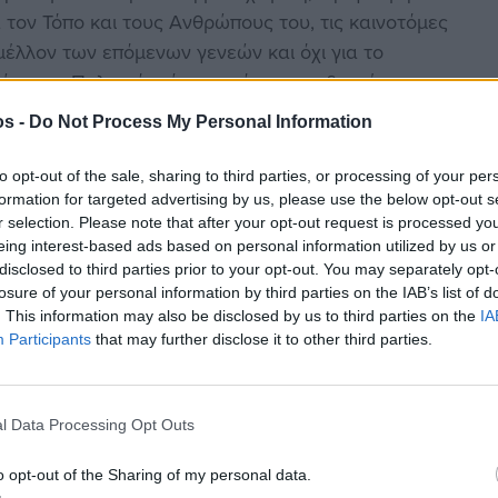
τον Τόπο και τους Ανθρώπους του, τις καινοτόμες
 μέλλον των επόμενων γενεών και όχι για το
ήμαρχε Πολιτικός είναι αυτός που ενδιαφέρεται για
τον πολιτικάντη που τον ενδιαφέρει το αποτέλεσμα
os -
Do Not Process My Personal Information
αι όσο οι Πολίτες στηρίζουν αυτή σας την επιλογή,
υ δημιουργεί εμετική διάθεση η διαμαρτυρία, το
to opt-out of the sale, sharing to third parties, or processing of your per
 από το ταμείο. Αν εσείς κ. Δήμαρχε είστε
formation for targeted advertising by us, please use the below opt-out s
r selection. Please note that after your opt-out request is processed y
ικόνα του Νησιού μας, μετά από την 20ετη
eing interest-based ads based on personal information utilized by us or
ου έχουν την απόλυτη ευθύνη της αναπτυξιακής της
disclosed to third parties prior to your opt-out. You may separately opt-
 ομολογώ, χωρίς να φοβούμαι την παρεξήγηση
losure of your personal information by third parties on the IAB’s list of
. This information may also be disclosed by us to third parties on the
IA
 και σας διαβεβαιώνω πως γνωρίζω τον τρόπο που
Participants
that may further disclose it to other third parties.
l Data Processing Opt Outs
o opt-out of the Sharing of my personal data.