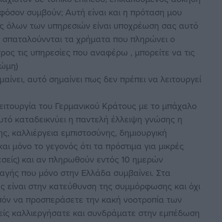
φόσον συμβούν; Αυτή είναι και η πρόταση μου
ός όλων των υπηρεσιών είναι υποχρέωση σας αυτό
ην σπαταλούννται τα χρήματα που πληρώνει ο
ρος τις υπηρεσίες που αναφέρω , μπορείτε να τις
νώμη)
μαίνει, αυτό σημαίνει πως δεν πρέπει να λειτουργεί
 λειτουργία του Γερμανικού Κράτους με το μπάχαλο
τό καταδεικνύει η παντελή έλλειψη γνώσης η
ς, καλλιέργεια εμπιστοσύνης, δημιουργική
αι μόνο το γεγονός ότι τα πρόστιμα για μικρές
εσείς) και αν πληρωθούν εντός 10 ημερών
λαγής που μόνο στην Ελλάδα συμβαίνει. Στα
 είναι στην κατεύθυνση της συμμόρφωσης και όχι
πόν να προσπεράσετε την κακή νοοτροπία των
σείς καλλιεργήσατε και συνδράματε στην εμπέδωση