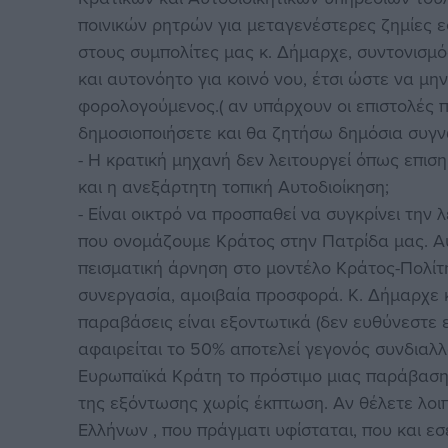
ποινικών ρητρών για μεταγενέστερες ζημίες ε
στους συμπολίτες μας κ. Δήμαρχε, συντονισμ
και αυτονόητο για κοινό νου, έτσι ώστε να μ
φορολογούμενος.( αν υπάρχουν οι επιστολές π
δημοσιοποιήσετε και θα ζητήσω δημόσια συγ
- Η κρατική μηχανή δεν λειτουργεί όπως επιση
και η ανεξάρτητη τοπική Αυτοδιοίκηση;
- Είναι οικτρό να προσπαθεί να συγκρίνει την
που ονομάζουμε Κράτος στην Πατρίδα μας. Αυ
πεισματική άρνηση στο μοντέλο Κράτος-Πολίτη
συνεργασία, αμοιβαία προσφορά. Κ. Δήμαρχε κ
παραβάσεις είναι εξοντωτικά (δεν ευθύνεστε 
αφαιρείται το 50% αποτελεί γεγονός συνδιαλ
Ευρωπαϊκά Κράτη το πρόστιμο μιας παράβασης
της εξόντωσης χωρίς έκπτωση. Αν θέλετε λοι
Ελλήνων , που πράγματι υφίσταται, που και ε