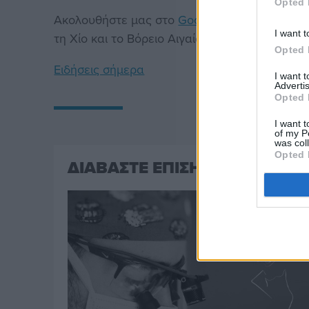
Opted 
Ακολουθήστε μας στο
Google News
. Μπείτε 
I want t
τη Χίο και το Βόρειο Αιγαίο.
Opted 
Ειδήσεις σήμερα
I want 
Advertis
Opted 
I want t
of my P
was col
Opted 
ΔΙΑΒΑΣΤΕ ΕΠΙΣΗΣ