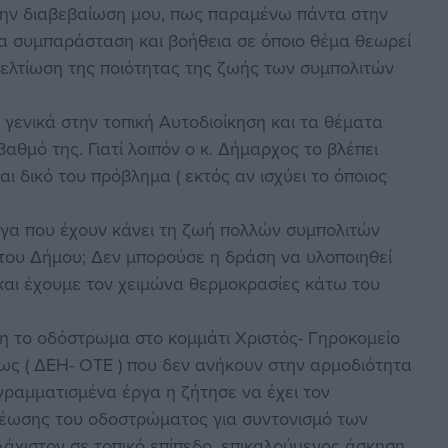
 την διαβεβαίωση μου, πως παραμένω πάντα στην
ια συμπαράσταση και βοήθεια σε όποιο θέμα θεωρεί
ελτίωση της ποιότητας της ζωής των συμπολιτών
γενικά στην τοπική Αυτοδιοίκηση και τα θέματα
αθμό της. Γιατί λοιπόν ο κ. Δήμαρχος το βλέπει
αι δικό του πρόβλημα ( εκτός αν ισχύει το όποιος
έργα που έχουν κάνει τη ζωή πολλών συμπολιτών
του Δήμου; Δεν μπορούσε η δράση να υλοποιηθεί
 και έχουμε τον χειμώνα θερμοκρασίες κάτω του
η το οδόστρωμα στο κομμάτι Χριστός- Γηροκομείο
ως ( ΔΕΗ- ΟΤΕ ) που δεν ανήκουν στην αρμοδιότητα
γραμματισμένα έργα η ζήτησε να έχει τον
νέωσης του οδοστρώματος για συντονισμό των
λάχιστον σε τοπικό επίπεδο, επικαλούμενος άσκηση