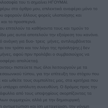
φιλοσοφία του τι σημαίνει ΗΓΟΥΜΑΙ.
αφέρω στο άρθρο μου, επιλεκτικά αναφέρει μόνο το
ου αφορούν άλλους φορείς υλοποίησης και
 και το προσπερνά.
ου επιτελούν τα καθήκοντα τους και τιμούν το
δα μας αυτοί αποτελούν την εξαίρεση του κανόνα.
πό ανάγκη για δυο- τρεις μήνες, αντιλαμβάνεται
 τον τρόπο και τον λόγο της πρόσληψης.( δεν
 μήνες, αφού πριν προλάβει ο συμβασιούχος να
ροσφέρει απολύεται).
ίνοντας» πιστεύετε πως όλοι λειτουργούν με τα
σαιωνικού τύπου, για την επίτευξη του στόχου που
και ωθείτε τους συμπολίτες μας, στα κριτήρια που
ώ υπάρχει απόλυτη συνευθύνη. Ο δρόμος προς την
ντάφυλλα από τους υποψηφίους σκορπίζοντας τα
λιων συμμαχιών, αλλά με την δημιουργική
η αντιμετώπιση και ίση μεταχείριση, την γόνιμη