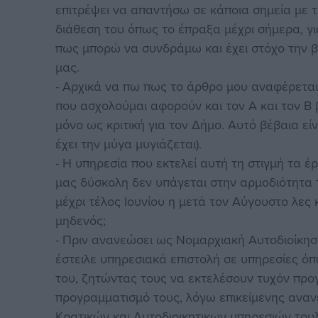
επιτρέψει να απαντήσω σε κάποια σημεία με
διάθεση του όπως το έπραξα μέχρι σήμερα, γ
πως μπορώ να συνδράμω και έχει στόχο την β
μας.
- Αρχικά να πω πως το άρθρο μου αναφέρεται 
που ασχολούμαι αφορούν και τον Α και τον Β β
μόνο ως κριτική για τον Δήμο. Αυτό βέβαια είν
έχει την μύγα μυγιάζεται).
- Η υπηρεσία που εκτελεί αυτή τη στιγμή τα 
μας δύσκολη δεν υπάγεται στην αρμοδιότητα 
μέχρι τέλος Ιουνίου η μετά τον Αύγουστο λες
μηδενός;
- Πριν ανανεώσει ως Νομαρχιακή Αυτοδιοίκησ
έστειλε υπηρεσιακά επιστολή σε υπηρεσίες όπ
του, ζητώντας τους να εκτελέσουν τυχόν προ
προγραμματισμό τους, λόγω επικείμενης ανα
Κρατικών και Αυτοδιοικητικων υπηρεσιών του