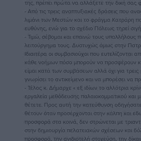
της, πρέπει πρώτα να αλλάξετε την δική σας 
- Από τις τρεις αναπτυξιακές δράσεις που αν
λιμάνι των Μεστών και το φράγμα Κατράρη π
ευθύνης, ενώ για το σχέδιο Πόλεως τηρεί σιγή
- Τιμώ, σέβομαι και επαινώ τους υπαλλήλους π
λειτούργημα τους. Δυστυχώς όμως στην Πατρί
Ιδιαιτέρα οι συμβασιούχοι που ευτελίζονται α
κάθε νοήμων πόσο μπορούν να προσφέρουν και
είμαι κατά των συμβάσεων αλλά όχι για τρεις
γνωρίσει το αντικείμενο και να μπορέσει να π
- Τέλος κ. Δήμαρχε « εξ ιδίων το αλλότρια κρ
εργαλεία μεθόδευσης παλαιοκομματικού και με
θέτετε. Προς αυτή την κατεύθυνση οδηγήσατε 
θέτουν όταν προσέρχονται στην κάλπη και εδ
προσφορά στα κοινά, δεν στρώνεται με τρια
στην δημιουργία πελατειακών σχέσεων και δό
προσφορά, την ανιδιοτελή στοχεύση, την δίκαι