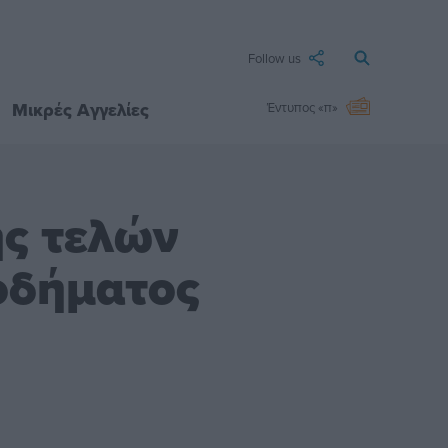
Follow us
Μικρές Αγγελίες
Έντυπος «π»
ής τελών
οδήματος