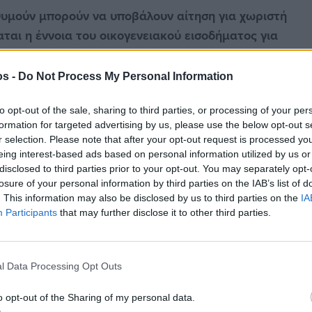
ιθυμούν μπορούν να υποβάλουν αίτηση για χωριστή
ται η έννοια του οικογενειακού εισοδήματος για
συζύγων, καθώς τα τεκμήρια διαβίωσης και
κά. Επίσης, δεν υπάρχει η δυνατότητα κάλυψης
os -
Do Not Process My Personal Information
ισοδήματα του άλλου συζύγου.
to opt-out of the sale, sharing to third parties, or processing of your per
ρεοι μπορούν να οριστικοποιήσουν τα στοιχεία για
formation for targeted advertising by us, please use the below opt-out s
r selection. Please note that after your opt-out request is processed y
 του 2022 στο μητρώο της ΑΑΔΕ. Οι ιδιοκτήτες
eing interest-based ads based on personal information utilized by us or
αραλείψεις στα στοιχεία των ακινήτων και των
disclosed to third parties prior to your opt-out. You may separately opt-
λώσεις θα πρέπει να τα διορθώσουν με την
losure of your personal information by third parties on the IAB’s list of
. This information may also be disclosed by us to third parties on the
IA
Participants
that may further disclose it to other third parties.
l Data Processing Opt Outs
στην
Viber ομάδα
μας και δείτε όλες τις ειδήσεις από
o opt-out of the Sharing of my personal data.