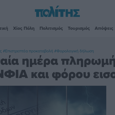
τική
Χίος Πόλη
Πολιτισμός
Τουρισμός
Απόψεις
ς
#Επιστρεπτέα προκαταβολή
#Φορολογική δήλωση
ταία ημέρα πληρωμ
ΝΦΙΑ και φόρου εισ