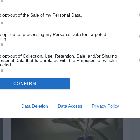
In
o opt-out of the Sale of my Personal Data.
In
to opt-out of processing my Personal Data for Targeted
ing.
In
λοφορίας
ΑΑΔΕ
Φόροι
o opt-out of Collection, Use, Retention, Sale, and/or Sharing
ersonal Data that Is Unrelated with the Purposes for which it
lected.
In
CONFIRM
Data Deletion
Data Access
Privacy Policy